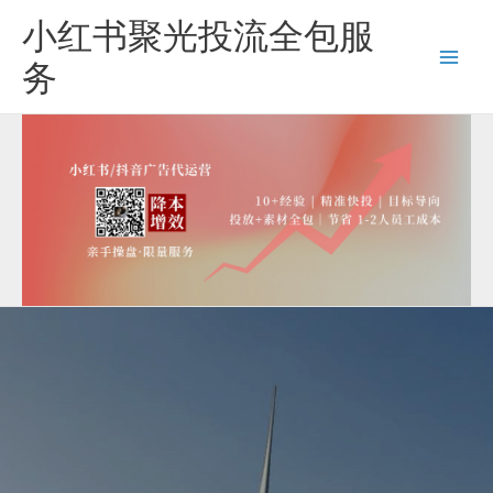
跳
小红书聚光投流全包服
至
内
务
容