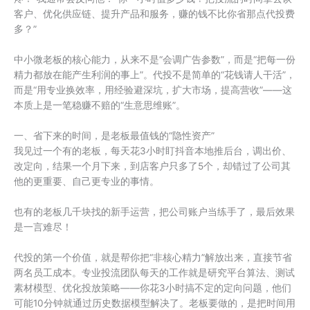
客户、优化供应链、提升产品和服务，赚的钱不比你省那点代投费
多？”
中小微老板的核心能力，从来不是“会调广告参数”，而是“把每一份
精力都放在能产生利润的事上”。代投不是简单的“花钱请人干活”，
而是“用专业换效率，用经验避深坑，扩大市场，提高营收”——这
本质上是一笔稳赚不赔的“生意思维账”。
一、省下来的时间，是老板最值钱的“隐性资产”
我见过一个有的老板，每天花3小时盯抖音本地推后台，调出价、
改定向，结果一个月下来，到店客户只多了5个，却错过了公司其
他的更重要、自己更专业的事情。
也有的老板几千块找的新手运营，把公司账户当练手了，最后效果
是一言难尽！
代投的第一个价值，就是帮你把“非核心精力”解放出来，直接节省
两名员工成本。专业投流团队每天的工作就是研究平台算法、测试
素材模型、优化投放策略——你花3小时搞不定的定向问题，他们
可能10分钟就通过历史数据模型解决了。老板要做的，是把时间用