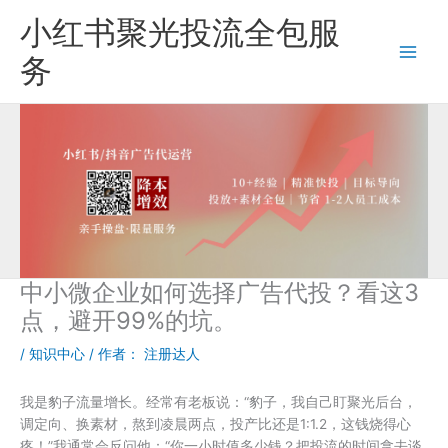
跳
小红书聚光投流全包服
至
内
务
容
中小微企业如何选择广告代投？看这3
点，避开99%的坑。
/
知识中心
/ 作者：
注册达人
我是豹子流量增长。经常有老板说：“豹子，我自己盯聚光后台，
调定向、换素材，熬到凌晨两点，投产比还是1:1.2，这钱烧得心
疼！”我通常会反问他：“你一小时值多少钱？把投流的时间拿去谈