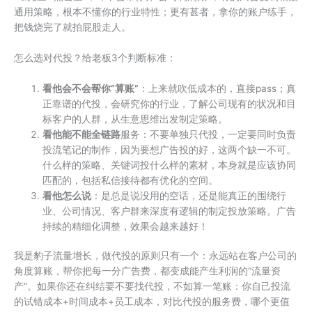
通用策略，根本不懂你的行业特性；更有甚者，拿你的账户练手，
把钱烧完了就拍屁股走人。
怎么选对代投？给老板3个判断标准：
看他会不会帮你“算账”
：上来就吹低成本的，直接pass；真
正靠谱的代投，会研究你的行业，了解公司现有的状况和目
标客户的人群，从生意思维出发制定策略。
看他能不能全链路
服务：不要单独只代投，一定要同时负责
投流笔记的制作，因为要想广告投的好，这两个缺一不可。
什么样的策略、关键词投什么样的素材，本身就是应该协同
匹配的，包括私信接待都有优化的空间。
看他怎么说
：是总是说没用的空话，还是能真正的围绕行
业、公司情况、客户群来深度有逻辑的制定投放策略。广告
持续的精细化调整，效果会越来越好！
我是豹子流量增长，做代投的原则只有一个：永远站在客户公司的
角度算账，帮你把每一分广告费，都变成能产生利润的“流量资
产”。如果你还在纠结要不要找代投，不如算一笔账：你自己投流
的试错成本+时间成本+员工成本，对比代投的服务费，哪个更值