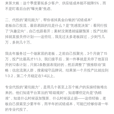
来算大账：这个季度要拓多少客户、供应链成本能不能降5%，而
不是盯着后台的“曝光量”焦虑。
二、代投的“避坑能力”，帮你省掉真金白银的“试错成本”
老板自己投流，最容易踩的坑是什么？是“凭感觉决策”：看同行投
了“兴趣定向”，自己也跟着开；素材没测透就猛砸预算；投产比刚
掉就直接关停计划——这些坑，我见过太多老板踩过，少则亏几
万，多则几十万。
我去年服务过一个做家居的老板，之前自己投聚光，3个月烧了15
万，投产比最高才1:1.3。我们接手后，第一件事就是关停了他盲目
开的12条计划，只留2条数据表现好的，然后调整了“搜推联动”策
略：信息流测人群，搜索端守品牌词。结果第一个月投产比就拉到
1:3.2，第二个月稳定在1:4以上。
专业代投的“避坑能力”，是用几十甚至上百个账户的实操经验堆出
来的。他们知道平台算法的“暗箱规则”，知道哪些定向是“伪精
准”，知道什么时候该加预算、什么时候该止损——这些经验，老
板自己摸索至少要半年，而半年的试错成本，可能已经够你请一年
的专业代投了。