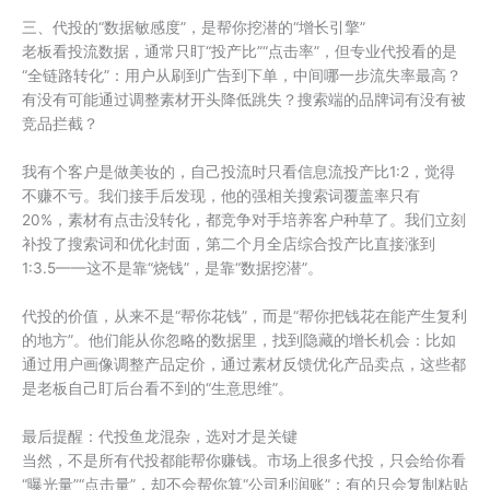
三、代投的“数据敏感度”，是帮你挖潜的“增长引擎”
老板看投流数据，通常只盯“投产比”“点击率”，但专业代投看的是
“全链路转化”：用户从刷到广告到下单，中间哪一步流失率最高？
有没有可能通过调整素材开头降低跳失？搜索端的品牌词有没有被
竞品拦截？
我有个客户是做美妆的，自己投流时只看信息流投产比1:2，觉得
不赚不亏。我们接手后发现，他的强相关搜索词覆盖率只有
20%，素材有点击没转化，都竞争对手培养客户种草了。我们立刻
补投了搜索词和优化封面，第二个月全店综合投产比直接涨到
1:3.5——这不是靠“烧钱”，是靠“数据挖潜”。
代投的价值，从来不是“帮你花钱”，而是“帮你把钱花在能产生复利
的地方”。他们能从你忽略的数据里，找到隐藏的增长机会：比如
通过用户画像调整产品定价，通过素材反馈优化产品卖点，这些都
是老板自己盯后台看不到的“生意思维”。
最后提醒：代投鱼龙混杂，选对才是关键
当然，不是所有代投都能帮你赚钱。市场上很多代投，只会给你看
“曝光量”“点击量”，却不会帮你算“公司利润账”；有的只会复制粘贴