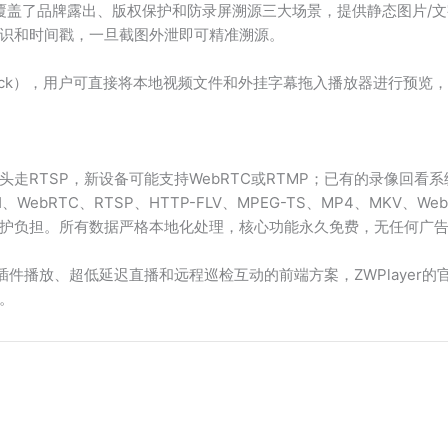
系统覆盖了品牌露出、版权保护和防录屏溯源三大场景，提供静态图片
识和时间戳，一旦截图外泄即可精准溯源。
Playback），用户可直接将本地视频文件和外挂字幕拖入播放器进
RTSP，新设备可能支持WebRTC或RTMP；已有的录像回看系统
WebRTC、RTSP、HTTP-FLV、MPEG-TS、MP4、MKV、We
护负担。所有数据严格本地化处理，核心功能永久免费，无任何广
件播放、超低延迟直播和远程巡检互动的前端方案，ZWPlayer的
。