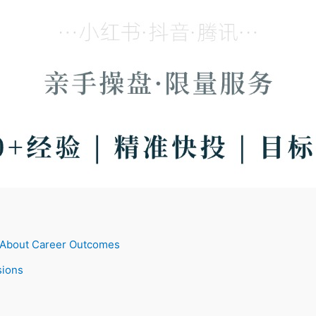
s About Career Outcomes
sions