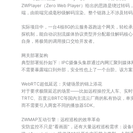
ZWPlayer（Zero Web Player）给出的思路是
端，由前端完成毫秒级解码渲染。整个链路上不涉及转码
实际项目中，一台4核8G的云服务器跑这个网关，轻松承载32
探机制，能自动识别流媒体协议类型并分配最佳解码核心，不需
自身，将极简的调用接口交给开发者。
网关部署架构
典型部署拓扑如下：IPC摄像头集群通过内网汇聚到媒体网
不需要暴露端口到外部，安全性也上了一个台阶。该方案
WebRTC超低延迟：关键场景的锦上添花
对于要求极限延迟的场景——比如远程操控无人车、实时告警
TRTC、百度云BRTC等国内主流云厂商的私有协议，单
而不需要引入两套不同的播放器SDK。
ZWMAP互动引擎：远程巡检的效率革命
安防监控不只是”看画面”，还有大量远程巡检需求：设备状态