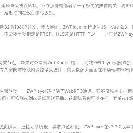
绕过转码，走轻量级协议转换。它在服务端部署了一个极简的媒体网关，将IPC的
，延迟控制在数百毫秒级别。
路1080P并发。接入层面，ZWPlayer支持原生JS、Vue 2/
要手动指定是RTSP、HLS还是HTTP-FLV——这正是ZWPlay
关节点，网关对外暴露WebSocket端口，前端ZWPlayer实
专为安防与物联网监控场景设计，实现摄像头画面在移动端与PC端
联动——ZWPlayer还提供了WebRTC通道。它不仅原生支持标
实例即可实现端到端超低延迟直播。这意味着你可以在同一套前端代码里，
确认、巡检记录填报、异常点位标记。ZWPlayer在v3.3.0版本