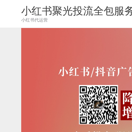
跳
小红书聚光投流全包服
至
内
小红书代运营
容